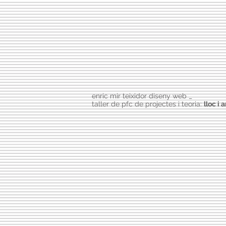
enric mir te
taller de pfc de projectes i teoria:
lloc i 