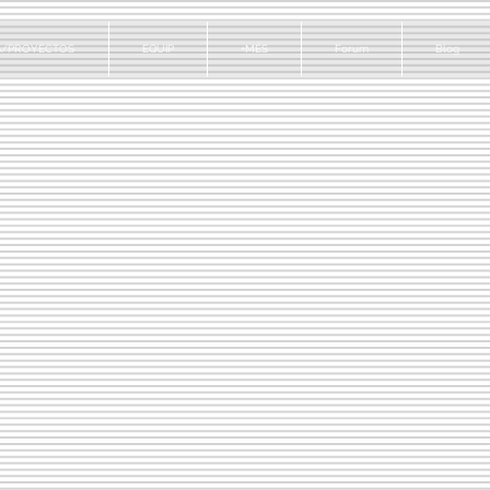
S/PROYECTOS
EQUIP
+MÉS
Forum
Blog