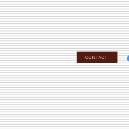
CONTACT