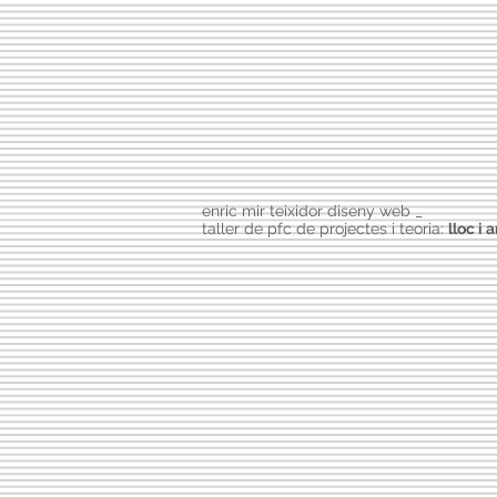
enric mir te
taller de pfc de projectes i teoria:
lloc i 