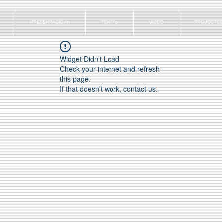
PRESENTACIÓ/n
TEXT/o
VIDEO
PROJECTE
Widget Didn’t Load
Check your internet and refresh
this page.
If that doesn’t work, contact us.